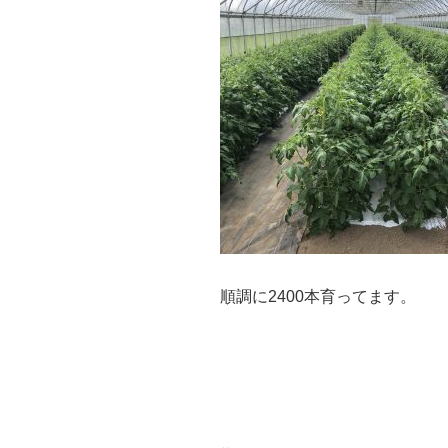
順調に2400本育ってます。
投