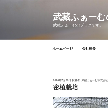
コ
ン
武藏ふぁーむ
テ
ン
武藏ふぁーむのブログです。
ツ
へ
ス
キ
ホームページ
会社概要
ッ
プ
投
2020年7月30日
投稿者:
武藏ふぁーむ株式会社
稿
密植栽培
日: