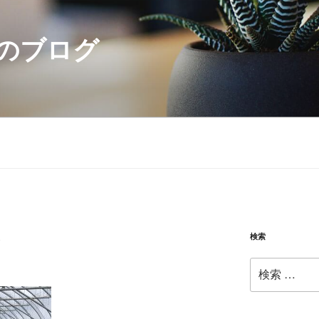
のブログ
検索
検
索: